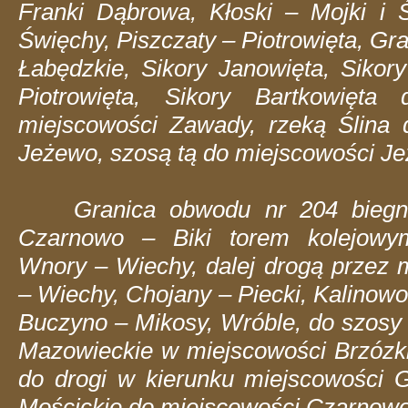
Franki Dąbrowa, Kłoski – Mojki i Ś
Święchy, Piszczaty – Piotrowięta, G
Łabędzkie, Sikory Janowięta, Sikory
Piotrowięta, Sikory Bartkowięta
miejscowości Zawady, rzeką Ślina
Jeżewo, szosą tą do miejscowości Je
Granica obwodu nr 204 biegnie
Czarnowo – Biki torem kolejowy
Wnory – Wiechy, dalej drogą przez 
– Wiechy, Chojany – Piecki, Kalinowo
Buczyno – Mikosy, Wróble, do szosy 
Mazowieckie w miejscowości Brzózki
do drogi w kierunku miejscowości 
Mościckie do miejscowości Czarnowo 