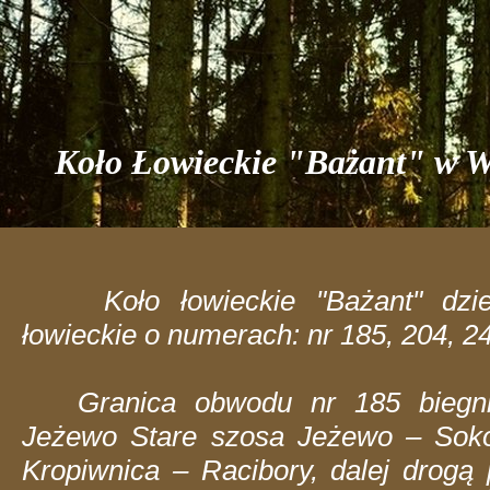
Koło Łowieckie "Bażant" w 
Koło łowieckie "Bażant" dzier
łowieckie o numerach: nr 185, 204, 2
Granica obwodu nr 185 biegnie
Jeżewo Stare szosa Jeżewo – Soko
Kropiwnica – Racibory, dalej drogą 