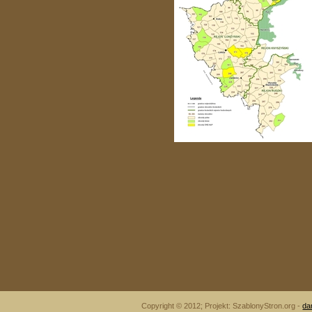
Copyright © 2012; Projekt: SzablonyStron.org -
da