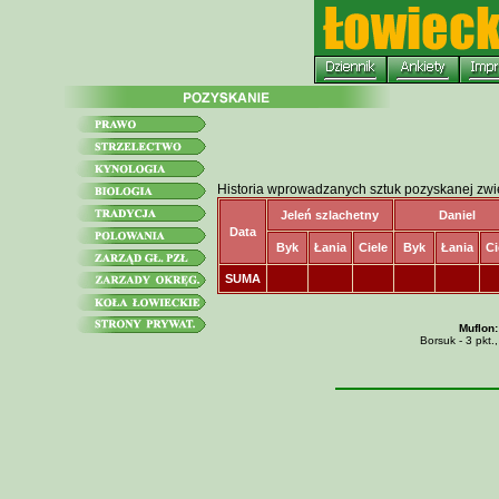
Historia wprowadzanych sztuk pozyskanej zwi
Jeleń szlachetny
Daniel
Data
Byk
Łania
Ciele
Byk
Łania
Ci
SUMA
Muflon:
Borsuk - 3 pkt.,