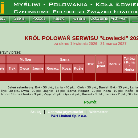
KRÓL POLOWAŃ SERWISU "Łowiecki" 202
za okres 1 kwietnia 2026 - 31 marca 2027
erzyny przez
Tchórz
Muflon
Sarna
Lis /
/ Kuna
Dzik
Borsuk
jenot
/
ele
Tryk
Owca
Jagnię
Rogacz
Koza
Koźle
Norka
Jeleń szlachetny:
Byk - 50 pkt., Łania - 40 pkt., Ciele - 30 pkt.,
Daniel:
Byk - 35 pkt., Łania 
Tryk - 30 pkt., Owca - 20 pkt., Jagnię - 15 pkt.,
Sarna:
Rogacz - 20 pkt., Koza - 10 pkt., Koźle - 8 pk
 Tchórz / Kuna / Norka - 3 pkt., Zając - 3 pkt.,Gęś - 4 pkt., Bażant - 3 pkt., Kaczka - 2 pkt., Słonka
Powrót
|
|
Szukaj
Ochrona prywatności
Webmaster
P&H Limited Sp. z o.o.