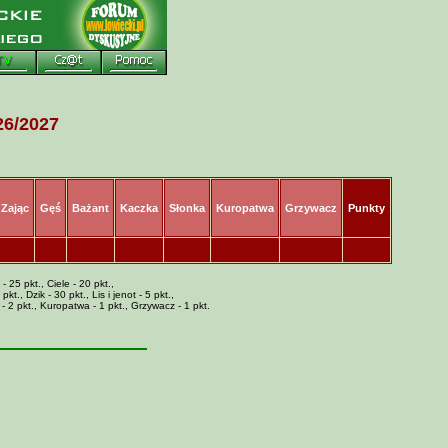
6/2027
Zając
Gęś
Bażant
Kaczka
Słonka
Kuropatwa
Grzywacz
Punkty
- 25 pkt., Ciele - 20 pkt.,
t., Dzik - 30 pkt., Lis i jenot - 5 pkt.,
 - 2 pkt., Kuropatwa - 1 pkt., Grzywacz - 1 pkt.