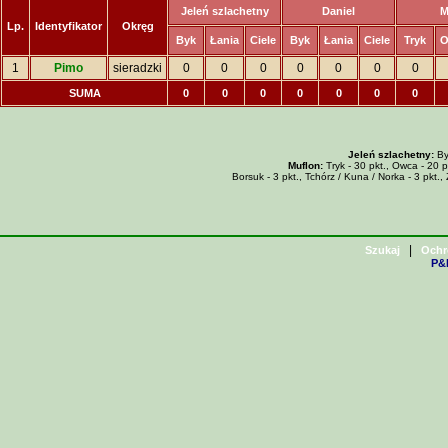
Jeleń szlachetny
Daniel
M
Lp.
Identyfikator
Okręg
Byk
Łania
Ciele
Byk
Łania
Ciele
Tryk
O
1
Pimo
sieradzki
0
0
0
0
0
0
0
SUMA
0
0
0
0
0
0
0
Jeleń szlachetny:
Byk
Muflon:
Tryk - 30 pkt., Owca - 20 p
Borsuk - 3 pkt., Tchórz / Kuna / Norka - 3 pkt., 
|
Szukaj
Ochr
P&H