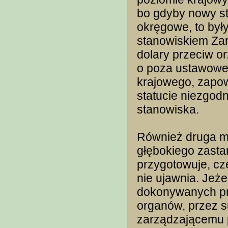
bo gdyby nowy st
okręgowe, to był
stanowiskiem Za
dolary przeciw o
o poza ustawowe
krajowego, zapo
statucie niezgod
stanowiska.
Również druga my
głębokiego zasta
przygotowuje, c
nie ujawnia. Jeże
dokonywanych pr
organów, przez s
zarządzającemu p