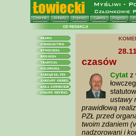
KOME
28.1
czasów
Cytat
z 
łowczeg
statutow
ustawy 
prawidłową reali
PZŁ przed organami
twoim zdaniem (
nadzorowani i ko