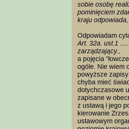
sobie osobę reali
pominięciem zdani
kraju odpowiada,
Odpowiadam cyt
Art. 32a. ust.1 ...
zarządzający.
,
a pojęcia "łowcz
ogóle. Nie wiem 
powyższe zapisy 
chyba mieć świad
dotychczasowe u
zapisane w obecn
z ustawą i jego p
kierowanie Zrzes
ustawowym organe
poziomie krajowy