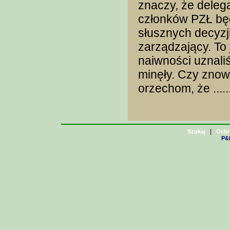
znaczy, że deleg
członków PZŁ będ
słusznych decyz
zarządzający. To 
naiwności uznali
minęły. Czy znow
orzechom, że .....
|
Szukaj
Ochr
P&H