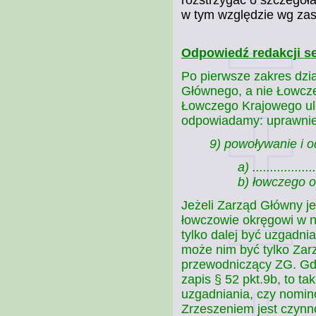
rozstrzygać o szczegóła
w tym względzie wg zasa
Odpowiedź redakcji s
Po pierwsze zakres dzia
Głównego, a nie Łowcze
Łowczego Krajowego uleg
odpowiadamy: uprawnien
9) powoływanie i 
a) ..................
b) łowczego 
Jeżeli Zarząd Główny 
łowczowie okręgowi w n
tylko dalej być uzgadni
może nim być tylko Zar
przewodniczący ZG. Gd
zapis § 52 pkt.9b, to ta
uzgadniania, czy nomin
Zrzeszeniem jest czynn