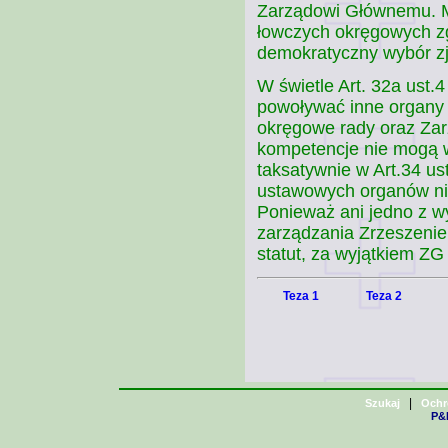
Zarządowi Głównemu. Ma
łowczych okręgowych z
demokratyczny wybór z
W świetle Art. 32a ust.
powoływać inne organy 
okręgowe rady oraz Zar
kompetencje nie mogą 
taksatywnie w Art.34 us
ustawowych organów ni
Ponieważ ani jedno z w
zarządzania Zrzeszenie
statut, za wyjątkiem Z
Teza 1
Teza 2
|
Szukaj
Ochr
P&H