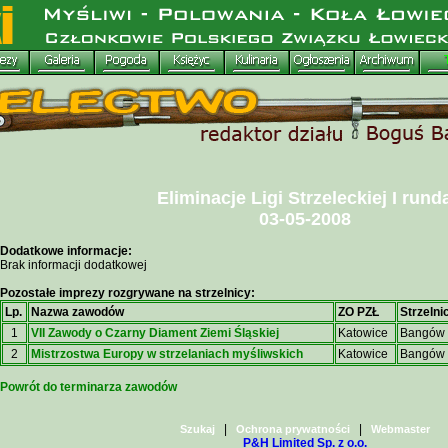
Eliminacje Ligi Strzeleckiej I rund
03-05-2008
Dodatkowe informacje:
Brak informacji dodatkowej
Pozostałe imprezy rozgrywane na strzelnicy:
Lp.
Nazwa zawodów
ZO PZŁ
Strzelni
1
VII Zawody o Czarny Diament Ziemi Śląskiej
Katowice
Bangów
2
Mistrzostwa Europy w strzelaniach myśliwskich
Katowice
Bangów
Powrót do terminarza zawodów
|
|
Szukaj
Ochrona prywatności
Webmaster
P&H Limited Sp. z o.o.