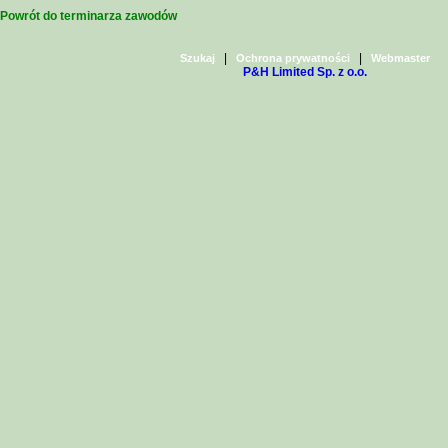
Powrót do terminarza zawodów
|
|
Szukaj
Ochrona prywatności
Webmaster
P&H Limited Sp. z o.o.