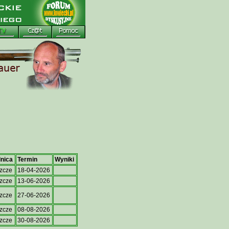
lnica
Termin
Wyniki
zcze
18-04-2026
zcze
13-06-2026
zcze
27-06-2026
zcze
08-08-2026
zcze
30-08-2026