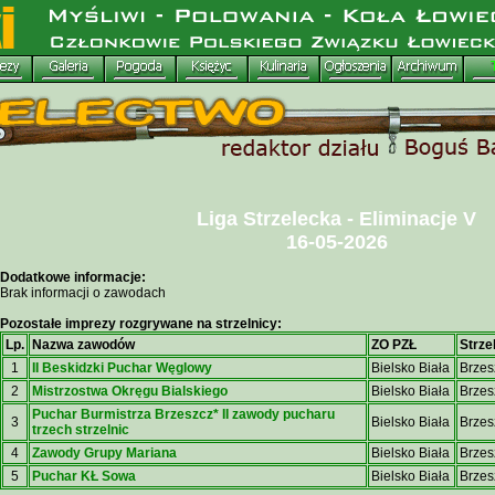
Liga Strzelecka - Eliminacje V
16-05-2026
Dodatkowe informacje:
Brak informacji o zawodach
Pozostałe imprezy rozgrywane na strzelnicy:
Lp.
Nazwa zawodów
ZO PZŁ
Strze
1
II Beskidzki Puchar Węglowy
Bielsko Biała
Brzes
2
Mistrzostwa Okręgu Bialskiego
Bielsko Biała
Brzes
Puchar Burmistrza Brzeszcz* II zawody pucharu
3
Bielsko Biała
Brzes
trzech strzelnic
4
Zawody Grupy Mariana
Bielsko Biała
Brzes
5
Puchar KŁ Sowa
Bielsko Biała
Brzes