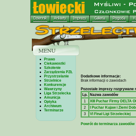
Prawo
Ciekawostki
Szkolenie
Zarządzenia PZŁ
Przystrzelanie
Dodatkowe informacje:
Strzelnice
Brak informacji o zawodach
Konkurencje
Wawrzyny
Pozostałe imprezy rozgrywane n
Liga Strzelecka
Lp.
Nazwa zawodów
Amunicja
1
XIII Puchar Firmy DELTA 
Optyka
Archiwum
2
I Puchar Kujaw i Ziemi Dob
Terminarze
3
VI Finał Ligi Strzeleckiej
Powrót do terminarza zawodów