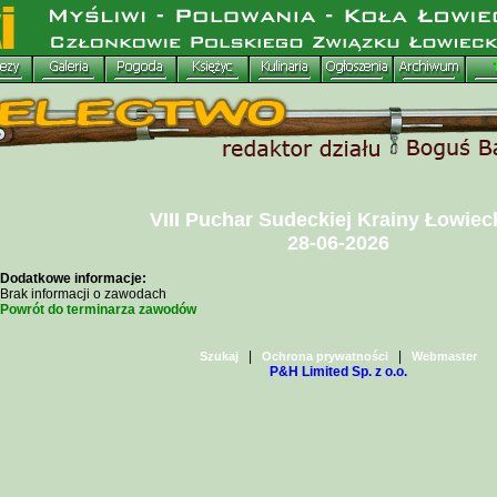
VIII Puchar Sudeckiej Krainy Łowieck
28-06-2026
Dodatkowe informacje:
Brak informacji o zawodach
Powrót do terminarza zawodów
|
|
Szukaj
Ochrona prywatności
Webmaster
P&H Limited Sp. z o.o.