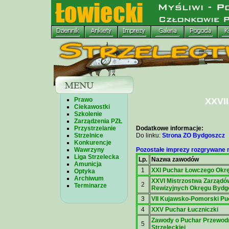
Prawo
XXVII
Ciekawostki
Szkolenie
Zarządzenia PZŁ
Przystrzelanie
Dodatkowe informacje:
Strzelnice
Do linku:
Strona ZO Bydgoszcz
Konkurencje
Wawrzyny
Pozostałe imprezy rozgrywane n
Liga Strzelecka
Lp.
Nazwa zawodów
Amunicja
1
XXI Puchar Łowczego Okr
Optyka
Archiwum
XXVI Mistrzostwa Zarządów
2
Terminarze
Rewizyjnych Okręgu Bydg
3
VII Kujawsko-Pomorski Pu
4
XXV Puchar Łuczniczki
Zawody o Puchar Przewodn
5
Strzeleckiej