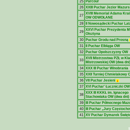
25
Parcour
26
XXIII Puchar Jezior Mazurs
XVIII Memoriał Adama Krai
27
OW
ODWOŁANE
28
II Nowosądecki Puchar La
XXVI Puchar Prezydenta M
29
Olsztyna
30
Puchar Grodu nad Prosną
31
II Puchar Elbląga
OW
32
Puchar Opolszczyzny
OW
XVII Mistrzostwa PZŁ w Kla
33
Mistrzowskiej OW
(dwa dni
34
XXX III Puchar Winobrania
35
XXII Turniej Chmielakowy
36
VII Puchar Jesieni
37
XVI Puchar' Łuczniczki
OW
XXX III KKKŁ im. Ignacego
38
Stachowiaka OW
(dwa dni)
39
III Puchar Północnego Ma
40
III Puchar „Jury Częstocho
41
XV Puchar Dymarek Święt
S