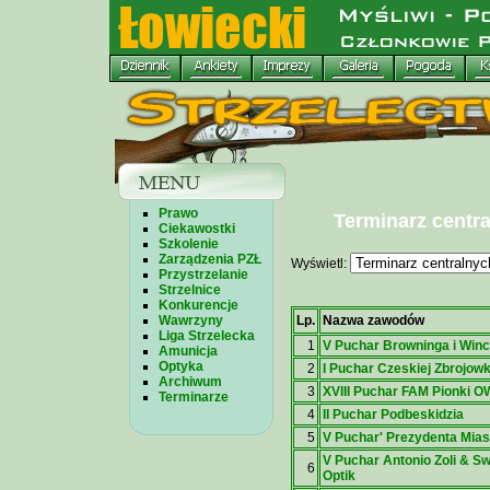
Prawo
Terminarz centr
Ciekawostki
Szkolenie
Zarządzenia PZŁ
Wyświetl:
Przystrzelanie
Strzelnice
Konkurencje
Lp.
Nazwa zawodów
Wawrzyny
Liga Strzelecka
1
V Puchar Browninga i Win
Amunicja
Optyka
2
I Puchar Czeskiej Zbrojowk
Archiwum
3
XVIII Puchar FAM Pionki
O
Terminarze
4
II Puchar Podbeskidzia
5
V Puchar' Prezydenta Mias
V Puchar Antonio Zoli & S
6
Optik