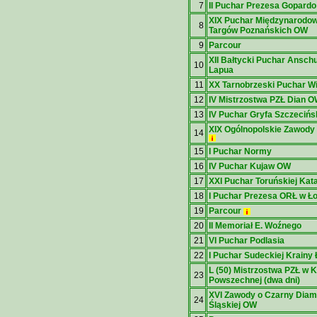
7
II Puchar Prezesa Gopard
XIX Puchar Międzynarodo
8
Targów Poznańskich
OW
9
Parcour
XII Bałtycki Puchar Ansch
10
Lapua
11
XX Tarnobrzeski Puchar W
12
IV Mistrzostwa PZŁ Dian 
13
IV Puchar Gryfa Szczeciń
XIX Ogólnopolskie Zawody
14
15
I Puchar Normy
16
IV Puchar Kujaw
OW
17
XXI Puchar Toruńskiej Kat
18
I Puchar Prezesa ORŁ w Ł
19
Parcour
20
II Memoriał E. Woźnego
21
VI Puchar Podlasia
22
I Puchar Sudeckiej Krainy 
L (50) Mistrzostwa PZŁ w K
23
Powszechnej
(dwa dni)
XVI Zawody o Czarny Diam
24
Śląskiej
OW