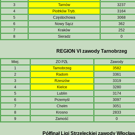
3
Tarnów
3237
4
Piotrków Tryb.
3164
5
Częstochowa
3068
6
Nowy Sącz
362
7
Kraków
252
8
Sieradz
0
REGION VI zawody Tarnobrzeg
Miej.
ZO PZŁ
Zawody
1
Tarnobrzeg
3582
2
Radom
3361
3
Rzeszów
3319
4
Kielce
3280
5
Lublin
3174
6
Przemyśl
3097
7
Chełm
3051
8
Krosno
2833
9
Zamość
0
Półfinał Ligi Strzeleckiej zawody Włocła