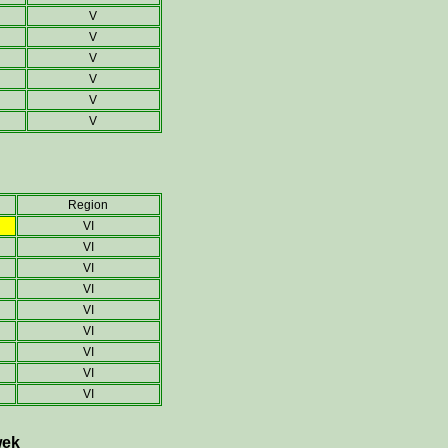
V
V
V
V
V
V
Region
VI
VI
VI
VI
VI
VI
VI
VI
VI
wek