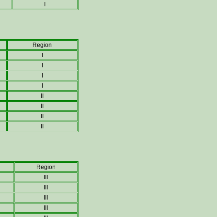
I
Region
I
I
I
I
II
II
II
II
Region
III
III
III
III