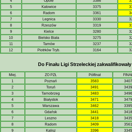
4
Opole
3386
3
5
Katowice
3375
3
6
Radom
3361
3
7
Legnica
3330
3
8
Rzeszów
3319
3
9
Kielce
3280
3
10
Bielsko Biała
3275
3
11
Tarnów
3237
3
12
Piotrków Tryb.
3164
3
Do Finału Ligi Strzeleckiej zakwalifikowały 
Miej.
ZO PZŁ
Półfinał
FINA
1
Poznań
3583
340
2
Toruń
3491
343
3
Tarnobrzeg
3483
349
4
Białystok
3471
347
5
Warszawa
3462
339
6
Gdańsk
3441
341
7
Leszno
3418
343
8
Radom
3409
356
9
Kalisz
3396
334