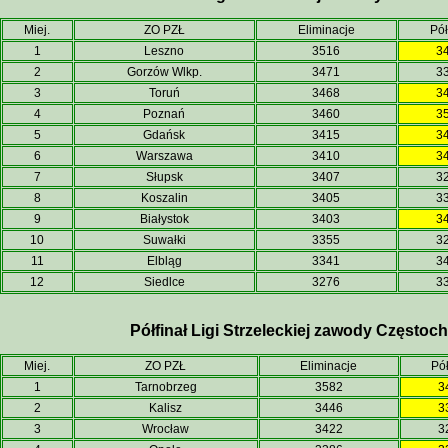
Miej.
ZO PZŁ
Eliminacje
Pół
1
Leszno
3516
3
2
Gorzów Wlkp.
3471
3
3
Toruń
3468
3
4
Poznań
3460
3
5
Gdańsk
3415
3
6
Warszawa
3410
3
7
Słupsk
3407
3
8
Koszalin
3405
3
9
Białystok
3403
3
10
Suwałki
3355
3
11
Elbląg
3341
3
12
Siedlce
3276
3
Półfinał Ligi Strzeleckiej zawody Częstoc
Miej.
ZO PZŁ
Eliminacje
Pół
1
Tarnobrzeg
3582
3
2
Kalisz
3446
3
3
Wrocław
3422
3