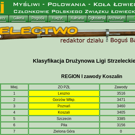
Klasyfikacja Drużynowa Ligi Strzeleckie
REGION I zawody Koszalin
Miej.
ZO PZŁ
Zawody
1
Leszno
3516
2
Gorzów Wlkp.
3471
3
Poznań
3460
4
Koszali
3405
5
Szczecin
3385
6
Piła
3156
7
Zielona Góra
0