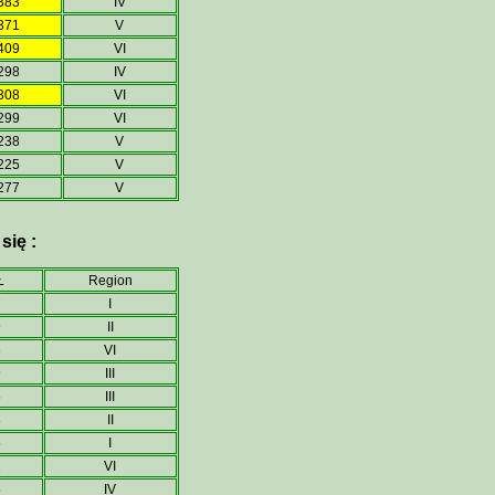
383
IV
371
V
409
VI
298
IV
308
VI
299
VI
238
V
225
V
277
V
się :
Ł
Region
7
I
9
II
6
VI
9
III
5
III
8
II
5
I
1
VI
5
IV