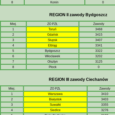
8
Konin
0
REGION II zawody Bydgoszcz
Miej.
ZO PZŁ
Zawody
1
Toruń
3468
2
Gdańsk
3415
3
Słupsk
3407
4
Elbląg
3341
5
Bydgoszcz
3322
6
Włocławek
3202
7
Olsztyn
3125
8
Płock
0
REGION III zawody Ciechanów
Miej.
ZO PZŁ
Zawody
1
Warszawa
3410
2
Białystok
3403
3
Suwałki
3355
4
Siedlce
3276