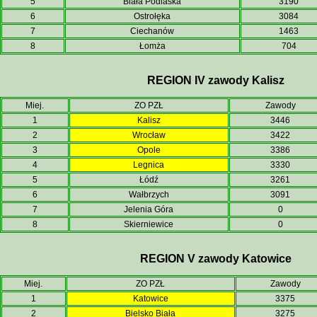
5
Biała Podlaska
3190
6
Ostrołęka
3084
7
Ciechanów
1463
8
Łomża
704
REGION IV zawody Kalisz
Miej.
ZO PZŁ
Zawody
1
Kalisz
3446
2
Wrocław
3422
3
Opole
3386
4
Legnica
3330
5
Łódź
3261
6
Wałbrzych
3091
7
Jelenia Góra
0
8
Skierniewice
0
REGION V zawody Katowice
Miej.
ZO PZŁ
Zawody
1
Katowice
3375
2
Bielsko Biała
3275