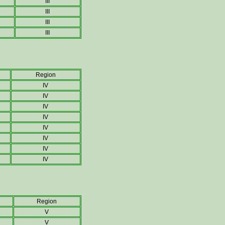
III
III
III
III
Region
IV
IV
IV
IV
IV
IV
IV
IV
Region
V
V