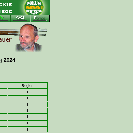
j 2024
Region
I
I
I
I
I
I
I