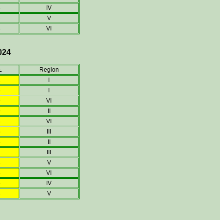
3
IV
3
V
8
VI
024
Ł
Region
1
I
6
I
9
VI
9
II
8
VI
5
III
8
II
7
III
3
V
5
VI
5
IV
3
V