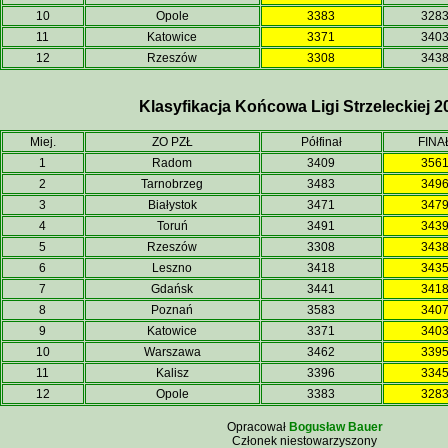
10
Opole
3383
328
11
Katowice
3371
340
12
Rzeszów
3308
343
Klasyfikacja Końcowa Ligi Strzeleckiej 2
Miej.
ZO PZŁ
Półfinał
FINA
1
Radom
3409
356
2
Tarnobrzeg
3483
349
3
Białystok
3471
347
4
Toruń
3491
343
5
Rzeszów
3308
343
6
Leszno
3418
343
7
Gdańsk
3441
341
8
Poznań
3583
340
9
Katowice
3371
340
10
Warszawa
3462
339
11
Kalisz
3396
334
12
Opole
3383
328
Opracował
Bogusław Bauer
Członek niestowarzyszony