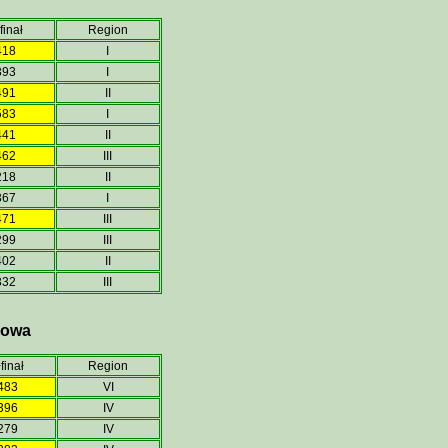
finał
Region
418
I
393
I
491
II
583
I
441
II
462
III
218
II
367
I
471
III
299
III
402
II
332
III
howa
finał
Region
483
VI
396
IV
279
IV