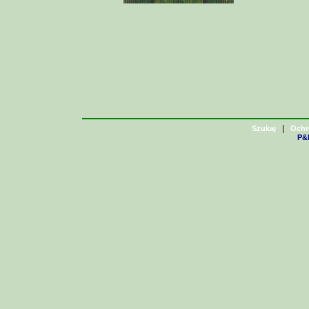
|
Szukaj
Ochr
P&H