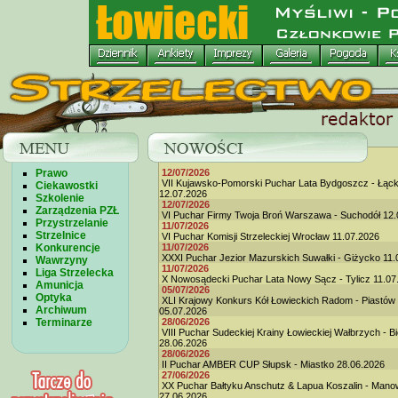
Prawo
12/07/2026
VII Kujawsko-Pomorski Puchar Lata Bydgoszcz - Łąc
Ciekawostki
12.07.2026
Szkolenie
12/07/2026
Zarządzenia PZŁ
VI Puchar Firmy Twoja Broń Warszawa - Suchodół 12.
Przystrzelanie
11/07/2026
Strzelnice
VI Puchar Komisji Strzeleckiej Wrocław 11.07.2026
Konkurencje
11/07/2026
XXXI Puchar Jezior Mazurskich Suwałki - Giżycko 11.
Wawrzyny
11/07/2026
Liga Strzelecka
X Nowosądecki Puchar Lata Nowy Sącz - Tylicz 11.07
Amunicja
05/07/2026
Optyka
XLI Krajowy Konkurs Kół Łowieckich Radom - Piastów
Archiwum
05.07.2026
Terminarze
28/06/2026
VIII Puchar Sudeckiej Krainy Łowieckiej Wałbrzych - B
28.06.2026
28/06/2026
II Puchar AMBER CUP Słupsk - Miastko 28.06.2026
27/06/2026
XX Puchar Bałtyku Anschutz & Lapua Koszalin - Man
27.06.2026