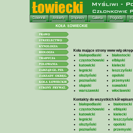
Koła mające strony www w/g okrę
białopodlaski
białostocki
częstochowski
elbląski
katowicki
kielecki
legnicki
leszczyński
olsztyński
opolski
poznański
przemyski
słupski
suwalski
warszawski
włocławski
Kontakty do wszystkich kół wpisan
białopodlaski
białostocki
częstochowski
elbląski
katowicki
kielecki
legnicki
leszczyńsk
olsztyński
opolski
poznański
przemyski