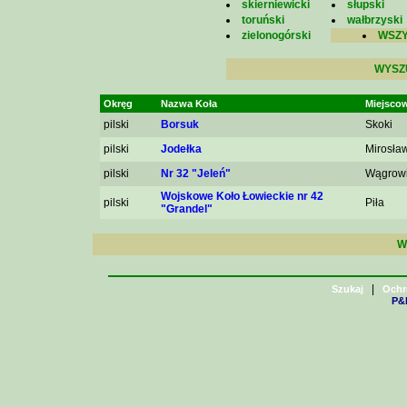
skierniewicki
słupski
toruński
wałbrzyski
zielonogórski
WSZY
WYSZ
Okręg
Nazwa Koła
Miejsco
pilski
Borsuk
Skoki
pilski
Jodełka
Mirosła
pilski
Nr 32 "Jeleń"
Wągrow
Wojskowe Koło Łowieckie nr 42
pilski
Piła
"Grandel"
W
|
Szukaj
Ochr
P&H