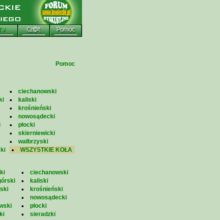
Pomoc
ciechanowski
ki
kaliski
krośnieński
nowosądecki
i
płocki
skierniewicki
wałbrzyski
ki
WSZYSTKIE KOŁA
ki
ciechanowski
górski
kaliski
ski
krośnieński
nowosądecki
wski
płocki
ki
sieradzki