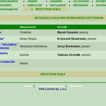
skierniewicki
słupski
suwalski
szczeciński
tarnobr
toruński
wałbrzyski
warszawski
włocławski
wrocła
zielonogórski
WSZYSTKIE KOŁA
WYSZUKAJ KOŁO W/G WYBRANEGO KRYTERIUM
Miejscowość
Kontakt
w
Ćmielów
Marek Pękalski
, łowczy
wa"
Nowa Słupia
Krzysztof Skowronek
, prezes
ie "SPŁONKA"
Skarżysko Kamienna
Jerzy Borkowski
, prezes
mienna
owska
Kunów
Tadeusz Orszulik
, prezes
 Łowieckie
Kielce
WSZYSTKIE KOŁA
|
|
Szukaj
Ochrona prywatności
Webmaster
P&H Limited Sp. z o.o.