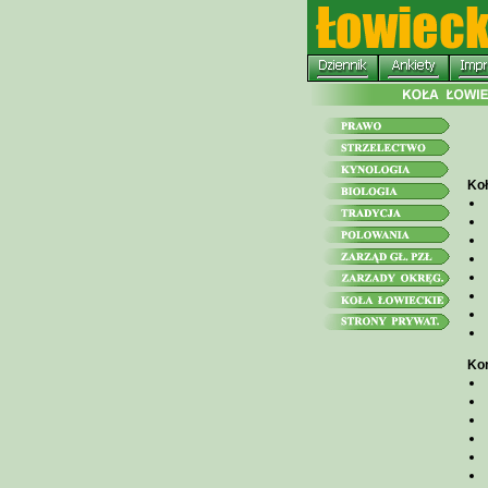
Koł
Kon