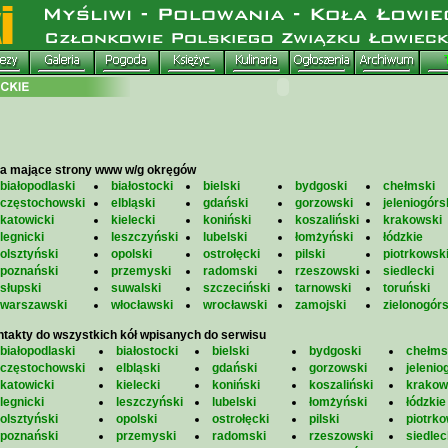
a mające strony www w/g okręgów
białopodlaski
białostocki
bielski
bydgoski
chełmski
częstochowski
elbląski
gdański
gorzowski
jeleniogórs
katowicki
kielecki
koniński
koszaliński
krakowski
legnicki
leszczyński
lubelski
łomżyński
łódzkie
olsztyński
opolski
ostrołęcki
pilski
piotrkowsk
poznański
przemyski
radomski
rzeszowski
siedlecki
słupski
suwalski
szczeciński
tarnowski
toruński
warszawski
włocławski
wrocławski
zamojski
zielonogórs
takty do wszystkich kół wpisanych do serwisu
białopodlaski
białostocki
bielski
bydgoski
chełms
częstochowski
elbląski
gdański
gorzowski
jelenio
katowicki
kielecki
koniński
koszaliński
krakow
legnicki
leszczyński
lubelski
łomżyński
łódzkie
olsztyński
opolski
ostrołęcki
pilski
piotrko
poznański
przemyski
radomski
rzeszowski
siedlec