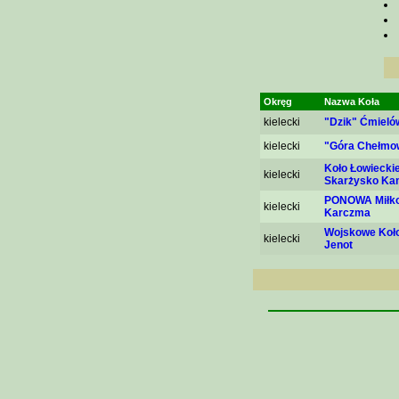
Okręg
Nazwa Koła
kielecki
"Dzik" Ćmieló
kielecki
"Góra Chełmo
Koło Łowieck
kielecki
Skarżysko Ka
PONOWA Miłk
kielecki
Karczma
Wojskowe Koło
kielecki
Jenot