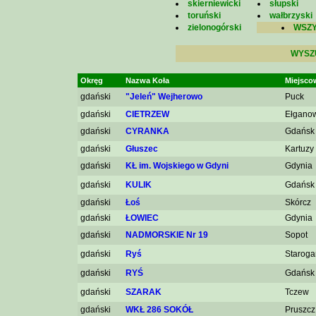
skierniewicki
słupski
toruński
wałbrzyski
zielonogórski
WSZY
WYSZ
Okręg
Nazwa Koła
Miejsco
gdański
"Jeleń" Wejherowo
Puck
gdański
CIETRZEW
Ełgano
gdański
CYRANKA
Gdańsk
gdański
Głuszec
Kartuzy
gdański
KŁ im. Wojskiego w Gdyni
Gdynia
gdański
KULIK
Gdańsk
gdański
Łoś
Skórcz
gdański
ŁOWIEC
Gdynia
gdański
NADMORSKIE Nr 19
Sopot
gdański
Ryś
Staroga
gdański
RYŚ
Gdańsk
gdański
SZARAK
Tczew
gdański
WKŁ 286 SOKÓŁ
Pruszcz