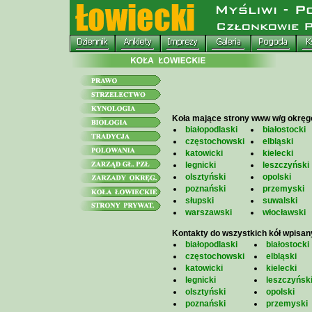
Koła mające strony www w/g okrę
białopodlaski
białostocki
częstochowski
elbląski
katowicki
kielecki
legnicki
leszczyński
olsztyński
opolski
poznański
przemyski
słupski
suwalski
warszawski
włocławski
Kontakty do wszystkich kół wpisan
białopodlaski
białostocki
częstochowski
elbląski
katowicki
kielecki
legnicki
leszczyńsk
olsztyński
opolski
poznański
przemyski