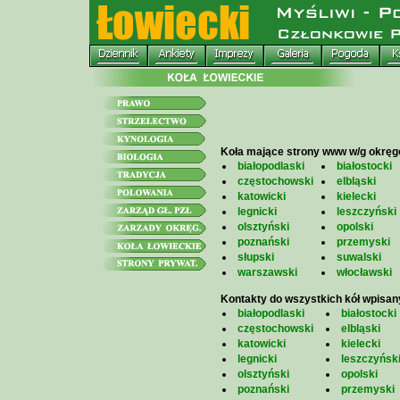
Koła mające strony www w/g okrę
białopodlaski
białostocki
częstochowski
elbląski
katowicki
kielecki
legnicki
leszczyński
olsztyński
opolski
poznański
przemyski
słupski
suwalski
warszawski
włocławski
Kontakty do wszystkich kół wpisan
białopodlaski
białostocki
częstochowski
elbląski
katowicki
kielecki
legnicki
leszczyńsk
olsztyński
opolski
poznański
przemyski