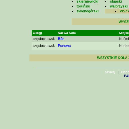
skierniewicki
słupski
toruński
wałbrzyski
zielonogórski
WSZY
WYSZ
Okręg
Nazwa Koła
Miejs
częstochowski
Bór
Kośmi
częstochowski
Ponowa
Konie
WSZYSTKIE KOŁA 
|
Szukaj
Ochr
P&H