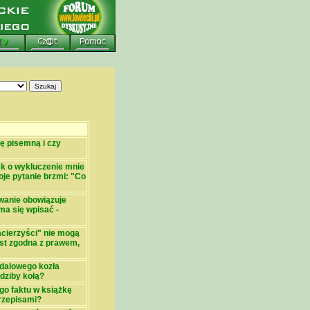
ę pisemną i czy
ek o wykluczenie mnie
oje pytanie brzmi: "Co
wanie obowiązuje
 ma się wpisać -
acierzyści" nie mogą
st zgodna z prawem,
edalowego kozła
dziby kołą?
go faktu w książkę
rzepisami?