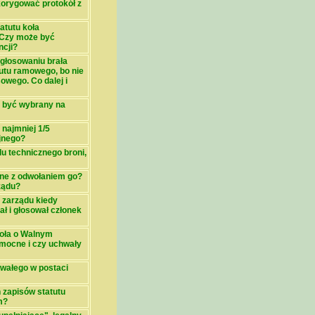
orygować protokół z
atutu koła
 Czy może być
ncji?
 głosowaniu brała
tutu ramowego, bo nie
sowego. Co dalej i
 być wybrany na
 najmniej 1/5
jnego?
u technicznego broni,
zne z odwołaniem go?
ządu?
 zarządu kiedy
ł i głosował członek
Koła o Walnym
mocne i czy uchwały
rwałego w postaci
 zapisów statutu
m?