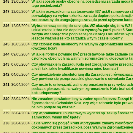
248
13/05/2004
W jaki sposób osoby obecne na posiedzeniu zarządu moga k
tego posiedzenia?
247
12/05/2004
W jakim przypadku ma zastosowanie §37 ust.6 ramowego st
pozwalający na wybór członka zarządu dopiero po kadencji.
zastosowany do ustępującego zarządu przed upływem kade
246
12/05/2004
Wybrano nową osobę do zarz ądu. WZ okazuje się, że w WZ i
udział osoba która nie dopełniła wymogów par.9 punkt 5 Sta
złożyła własnorącznie podpisanej deklaracji i nie uiściła wpi
jeszcze ważniejsze kto zarządza w tym czasie Kołem?
245
10/05/2004
Czy członek koła nieobecny na Walnym Zgromadzeniu może
łowczego koła?
244
09/05/2004
W jajkiej formie powinno być przedstawione takie żądanie co
członków obecnych na walnym zgromadzeniu głosowania ta
243
07/05/2004
Czy obowiązkiem Zarządu Koła jest zorganizowanie przegląd
a jeśli tak, jakie kwalifikacje powinna mieć komisja?
242
04/05/2004
Czy nieudzielenie absolutorium dla Zarządu jest równoznac
Czy powinno się przeprowadzić głosowanie o odwołanie Zar
241
30/04/2004
Czy może to uniewaznić walne zgromadzenie przy wyborach
podczas glosowania na walnym zgromadzeniu Koła brał udzia
koła urlopowany?
240
28/04/2004
Nie zostałem powiadomiony w żaden sposób przez Zarząd 
Zgromadzeniu Członków Koła, czy więc zebranie było prawo
na nim podjęte są ważne?
239
28/04/2004
Czy w praliminarzu budżetowym wydatki np. zakup środka t
samochodu winny być ujęte?
238
28/04/2004
Jakie winno się podjąć kroki w przypadku zmiany niektórych
dokonanych przez zarząd koła poza Walnym Zgromadzenie