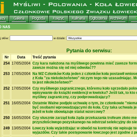
j słów:
w dziale:
Pytania do serwisu:
Nr
Data
Treść pytania
254
17/05/2004
Czy kara nałożona na myśliwego powinna mieć zawsze form
zawsze można się od niej odwołać??
253
17/05/2004
Na WZ Członków Koła jeden z członków koła postawił wnios
z Koła "za niekoleżeństwo" niczym tego nie uzasadniając. M
to jest nikoleżeństwo?"
252
17/05/2004
Czy myśłiwego zagranicznego, któremu koło sprzedało polo
wpisywanie do książki ewidencji w łowisku? Jeśli tak, to kto
myśliwy zagraniczny, czy podprowadzający?
251
16/05/2004
Ostatnie Walne podjęło uchwałę o tym, że członkowie "niem
być osobami wprowadzającymi do koła. Czy taka uchwała je
jeżeli w kole obowiązuje statut wzorcowy?
250
16/05/2004
Czy słusznie zarząd koła żąda przekazania trofeum złoto m
przyszłościwego pozyskanego na odstrzał selekcyjny do sie
249
13/05/2004
Łowczy koła wyjeżdżając w obwód na kontrolę nie wpisuje te
wyjazdów. Czy takie postępowanie łowczego jest zgodne z p